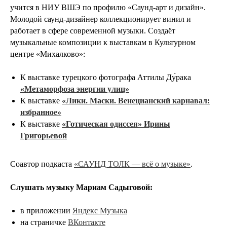
учится в НИУ ВШЭ по профилю «Саунд-арт и дизайн».
Молодой саунд-дизайнер коллекционирует винил и
работает в сфере современной музыки. Cоздаёт
музыкальные композиции к выставкам в Культурном
центре «Михалково»:
К выставке турецкого фотографа Аттилы Ду́рака
«Метаморфоза энергии улиц»
К выставке
«Лики. Маски. Венецианский карнавал:
избранное»
К выставке
«Готическая оди
ссея» Ирины
Григорьевой
Соавтор подкаста
«САУНД ТОЛК — всё о музыке»
.
Слушать музыку Мариам Садыговой:
в приложении
Яндекс Музыка
на страничке
ВКонтакте