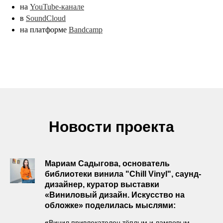
на
YouTube-канале
в
SoundCloud
на платформе
Bandcamp
Новости проекта
Мариам Садыгова, основатель
библиотеки винила "Chill Vinyl", саунд-
дизайнер, куратор выставки
«Виниловый дизайн. Искусство на
обложке» поделилась мыслями:
«
Винил привлекателен тёплым и ламповым