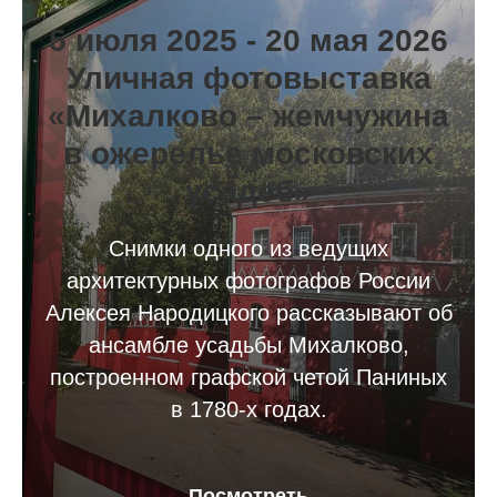
5 июля 2025 - 20 мая 2026
Уличная фотовыставка
«Михалково – жемчужина
в ожерелье московских
усадеб»
Снимки одного из ведущих
архитектурных фотографов России
Алексея Народицкого рассказывают об
ансамбле усадьбы Михалково,
построенном графской четой Паниных
в 1780-х годах.
Посмотреть