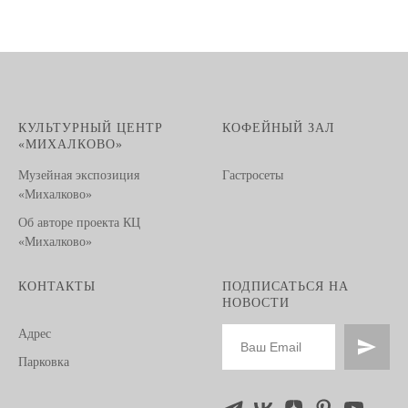
КУЛЬТУРНЫЙ ЦЕНТР
КОФЕЙНЫЙ ЗАЛ
«МИХАЛКОВО»
Музейная экспозиция
Гастросеты
«Михалково»
Об авторе проекта КЦ
«Михалково»
КОНТАКТЫ
ПОДПИСАТЬСЯ НА
НОВОСТИ
Адрес
Парковка