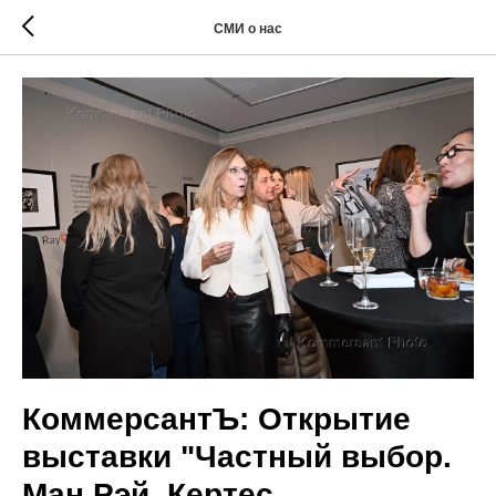
СМИ о нас
КоммерсантЪ: Открытие
выставки "Частный выбор.
Ман Рэй, Кертес,