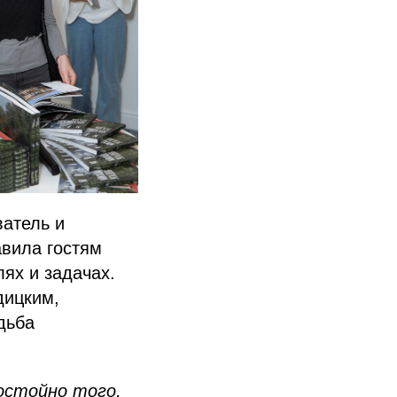
ватель и
авила гостям
лях и задачах.
дицким,
дьба
остойно того,