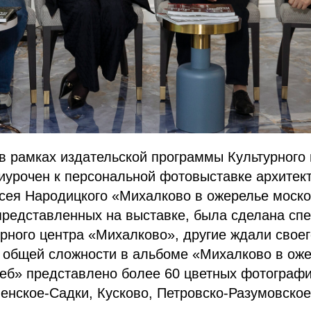
в рамках издательской программы Культурного
иурочен к персональной фотовыставке архитек
сея Народицкого «Михалково в ожерелье моско
представленных на выставке, была сделана спе
рного центра «Михалково», другие ждали своег
В общей сложности в альбоме «Михалково в ож
деб» представлено более 60 цветных фотограф
енское-Садки, Кусково, Петровско-Разумовское