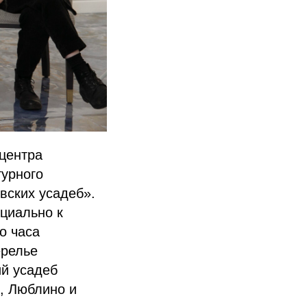
 центра
турного
вских усадеб».
циально к
о часа
ерелье
ий усадеб
, Люблино и