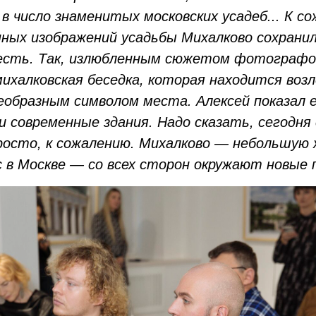
в число знаменитых московских усадеб... К с
ных изображений усадьбы Михалково сохранил
 есть. Так, излюбленным сюжетом фотографо
ихалковская беседка, которая находится возл
еобразным символом места. Алексей показал 
ли современные здания. Надо сказать, сегодня
росто, к сожалению. Михалково — небольшую 
с в Москве — со всех сторон окружают новые 