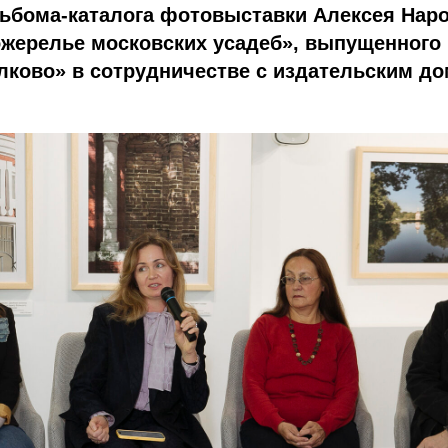
льбома-каталога фотовыставки Алексея Нар
ожерелье московских усадеб», выпущенного
лково» в сотрудничестве с издательским д