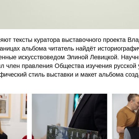
яют тексты куратора выставочного проекта Вл
аницах альбома читатель найдёт историографи
ленные искусствоведом Элиной Левицкой. Науч
ил член правления Общества изучения русской
фический стиль выставки и макет альбома соз