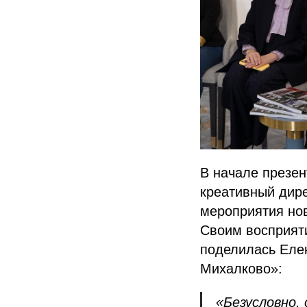
В начале презен
креативный дире
мероприятия нов
Своим восприят
поделилась Елен
Михалково»:
«Безусловно,