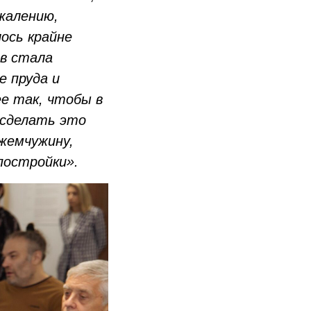
ожалению,
ось крайне
в стала
е пруда и
ее так, чтобы в
 сделать это
жемчужину,
постройки».