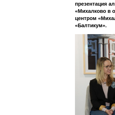
презентация а
«Михалково в 
центром «Миха
«Балтикум».