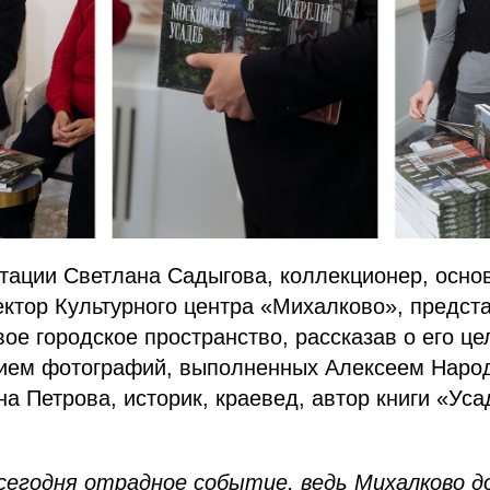
тации Светлана Садыгова, коллекционер, осно
ктор Культурного центра «Михалково», предст
ое городское пространство, рассказав о его це
ием фотографий, выполненных Алексеем Наро
а Петрова, историк, краевед, автор книги «Уса
 сегодня отрадное событие, ведь Михалково д