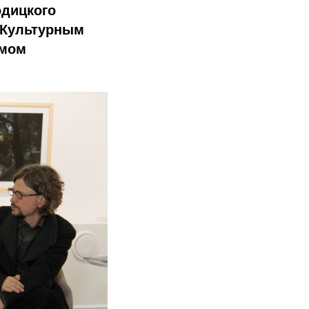
одицкого
 Культурным
омом