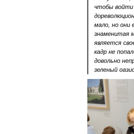
чтобы войти 
дореволюцион
мало, но они
знаменитая м
является сво
кадр не попа
довольно неп
зеленый оази