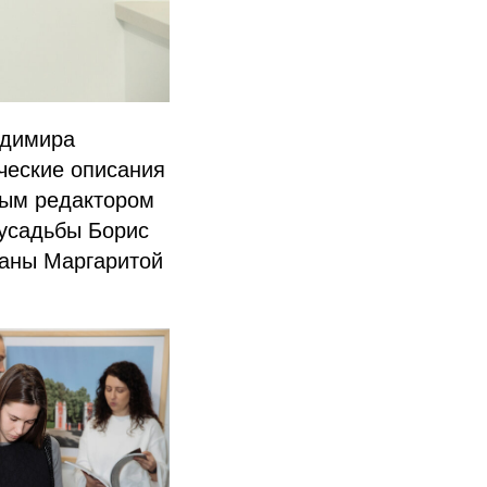
адимира
ческие описания
ным редактором
 усадьбы Борис
даны Маргаритой